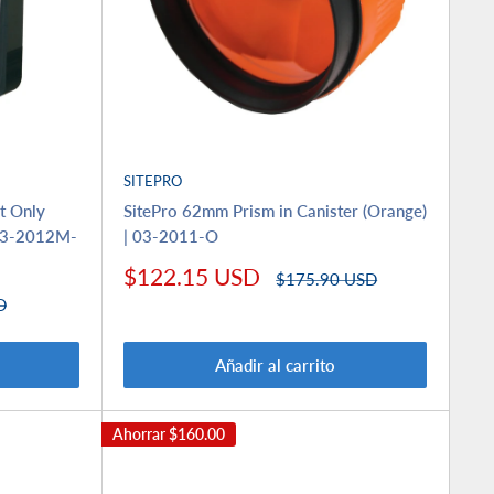
SITEPRO
nt Only
SitePro 62mm Prism in Canister (Orange)
 03-2012M-
| 03-2011-O
Precio
$122.15 USD
Precio
$175.90 USD
de
habitual
D
venta
Añadir al carrito
Ahorrar
$160.00