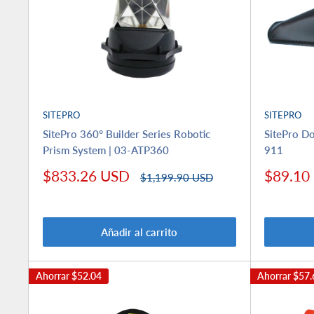
SITEPRO
SITEPRO
SitePro 360° Builder Series Robotic
SitePro Do
Prism System | 03-ATP360
911
Precio
Precio
$833.26 USD
$89.10
Precio
$1,199.90 USD
de
habitual
de
venta
venta
Añadir al carrito
Ahorrar
$52.04
Ahorrar
$57.