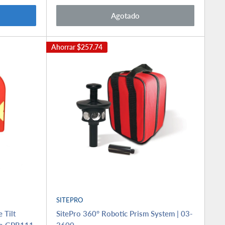
venta
Agotado
Ahorrar
$257.74
SITEPRO
e Tilt
SitePro 360° Robotic Prism System | 03-
ica GPR111
3600