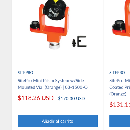
SITEPRO
SITEPRO
SitePro Mini Prism System w/Side-
SitePro M
Mounted Vial (Orange) | 03-1500-O
Coated Pr
(Orange) 
Precio
$118.26 USD
Precio
$170.30 USD
de
habitual
Precio
$131.1
venta
de
venta
Añadir al carrito