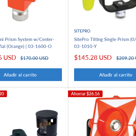
SITEPRO
ini Prism System w/Center-
SitePro Tilting Single Prism (
ial (Orange) | 03-1600-O
03-1010-Y
Precio
6 USD
$145.28 USD
Precio
Precio
$170.00 USD
$209.20
habitual
de
habitual
venta
Añadir al carrito
Añadir al carrito
20
Ahorrar
$26.16