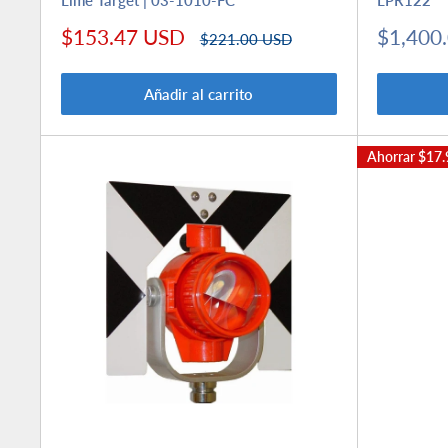
Precio
Precio
$153.47 USD
$1,400
Precio
$221.00 USD
de
habitual
de
venta
venta
Añadir al carrito
Ahorrar
$17.