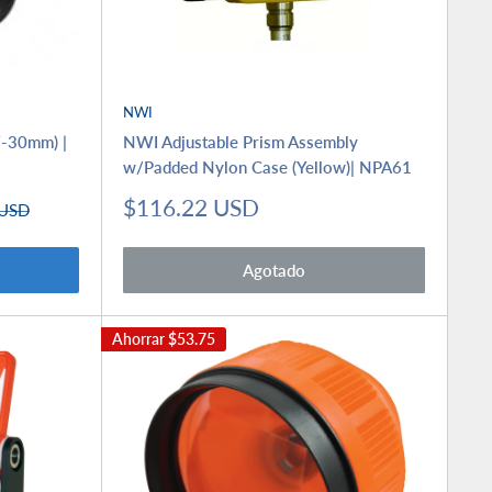
NWI
0/-30mm) |
NWI Adjustable Prism Assembly
w/Padded Nylon Case (Yellow)| NPA61
Precio
$116.22 USD
 USD
de
venta
Agotado
Ahorrar
$53.75