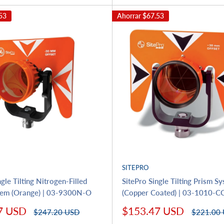
53
Ahorrar
$67.53
SITEPRO
gle Tilting Nitrogen-Filled
SitePro Single Tilting Prism S
tem (Orange) | 03-9300N-O
(Copper Coated) | 03-1010-C
Precio
7 USD
$153.47 USD
Precio
Precio
$247.20 USD
$221.00
habitual
de
habitual