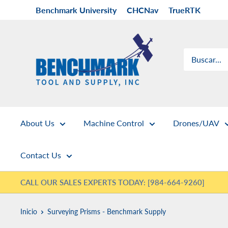
Ir
Benchmark University
CHCNav
TrueRTK
directamente
al
Benchmark
contenido
Tool
&
Supply
About Us
Machine Control
Drones/UAV
Contact Us
CALL OUR SALES EXPERTS TODAY: [984-664-9260]
Inicio
Surveying Prisms - Benchmark Supply