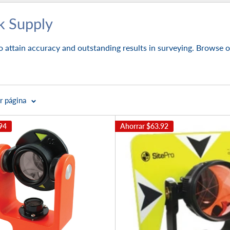
k Supply
o attain accuracy and outstanding results in surveying. Browse 
r página
94
Ahorrar
$63.92