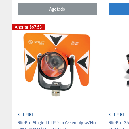
venta
venta
Agotado
Ahorrar
$67.53
SITEPRO
SITEPRO
SitePro Single Tilt Prism Assembly w/Flo
SitePro 36
Lime Target | 03-1010-FC
LPR122