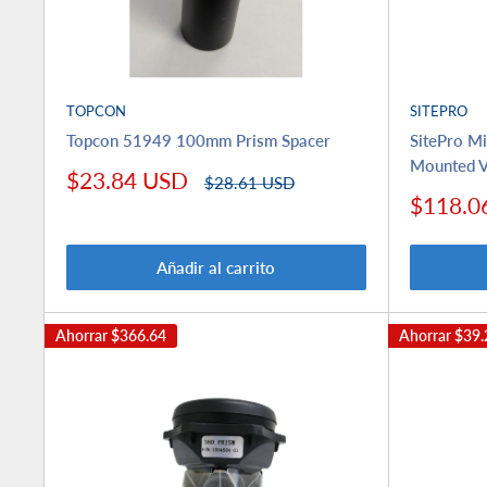
TOPCON
SITEPRO
Topcon 51949 100mm Prism Spacer
SitePro M
Mounted V
Precio
$23.84 USD
Precio
$28.61 USD
de
habitual
Precio
$118.0
venta
de
venta
Añadir al carrito
Ahorrar
$366.64
Ahorrar
$39.