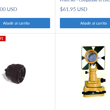
Precio
.00 USD
$61.95 USD
de
venta
Añadir al carrito
Añadir al carrito
91