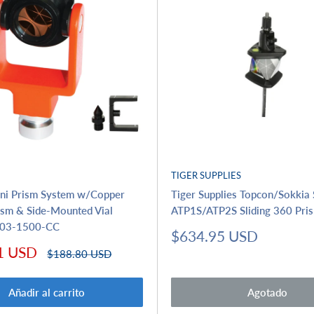
TIGER SUPPLIES
ini Prism System w/Copper
Tiger Supplies Topcon/Sokkia 
ism & Side-Mounted Vial
ATP1S/ATP2S Sliding 360 Pris
| 03-1500-CC
Precio
$634.95 USD
de
1 USD
Precio
$188.80 USD
venta
habitual
Añadir al carrito
Agotado