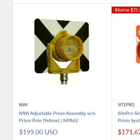
Ahorrar
$75.
NWI
SITEPRO
NWI Adjustable Prism Assembly w/o
SitePro Sin
Prism Pole (Yellow) | NPA62
Prism Sys
Precio
Precio
$199.00 USD
$171.6
de
de