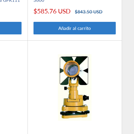
Precio
$585.76 USD
Precio
$843.50 USD
de
habitual
venta
Añadir al carrito