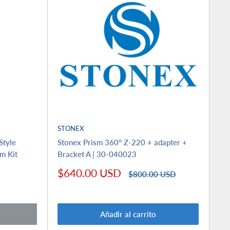
STONEX
Style
Stonex Prism 360° Z-220 + adapter +
m Kit
Bracket A | 30-040023
Precio
$640.00 USD
Precio
$800.00 USD
de
habitual
venta
Añadir al carrito