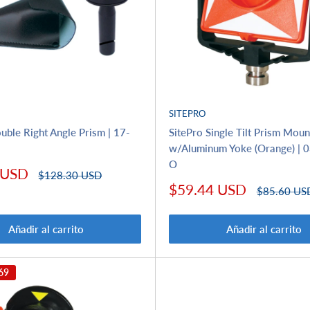
SITEPRO
uble Right Angle Prism | 17-
SitePro Single Tilt Prism Mou
w/Aluminum Yoke (Orange) |
O
 USD
Precio
$128.30 USD
habitual
Precio
$59.44 USD
Precio
$85.60 US
de
habitual
venta
Añadir al carrito
Añadir al carrito
69