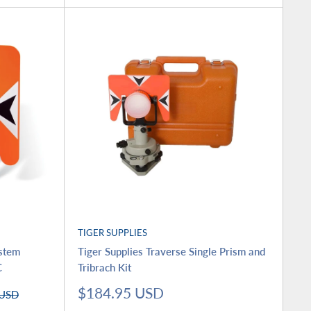
TIGER SUPPLIES
ystem
Tiger Supplies Traverse Single Prism and
C
Tribrach Kit
Precio
$184.95 USD
 USD
de